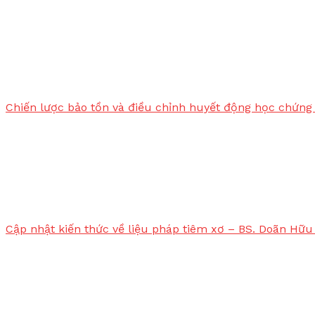
Chiến lược bảo tồn và điều chỉnh huyết động học chứng 
Cập nhật kiến thức về liệu pháp tiêm xơ – BS. Doãn Hữu