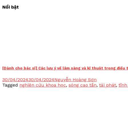
Nổi bật
[Dành cho bác sĩ] Các lưu ý về lâm sàng và kĩ thuật trong điều 
30/04/2024
30/04/2024
Nguyễn Hoàng Sơn
Tagged
nghiên cứu khoa học
,
sóng cao tần
,
tái phát
,
tĩnh