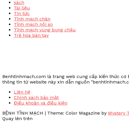
sách
Tài liệu
Tin tức
Tĩnh mạch chân
Tĩnh mạch nội sọ
Tĩnh mạch vùng bụng chậu
Trẻ hóa bàn tay
Benhtinhmach.com là trang web cung cấp kiến thức cơ bả
thông tin từ website này xin dẫn nguồn "benhtinhmach.
Liên hệ
Chính sách bảo mật
Điều khoản và điều kiện
BỆNH TĨNH MẠCH
|
Theme: Color Magazine by
Mystery
Quay lên trên