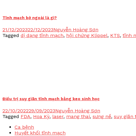
Tĩnh mạch bờ ngoài là gì?
21/12/2023
22/12/2023
Nguyễn Hoàng Sơn
Tagged
dị dạng tĩnh mạch
,
hội chứng Klippel
,
KTS
,
tĩnh 
Điều trị suy giãn tĩnh mạch bằng keo sinh học
22/10/2022
29/09/2023
Nguyễn Hoàng Sơn
Tagged
FDA
,
Hoa Kỳ
,
laser
,
mang thai
,
sưng nề
,
suy giãn
Ca bệnh
Huyết khối tĩnh mạch