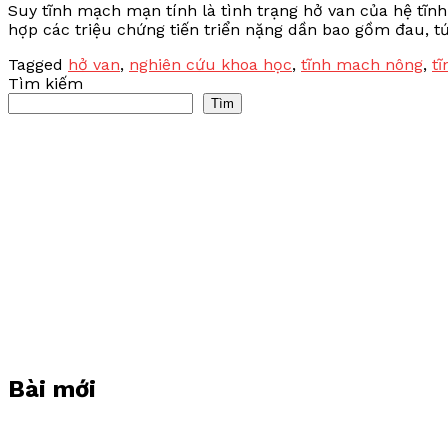
Suy tĩnh mạch mạn tính là tình trạng hở van của hệ tĩn
hợp các triệu chứng tiến triển nặng dần bao gồm đau, tứ
Tagged
hở van
,
nghiên cứu khoa học
,
tĩnh mach nông
,
t
Tìm kiếm
Tìm
Bài mới