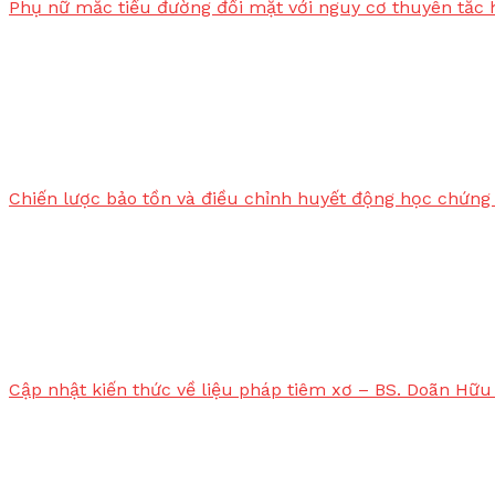
Phụ nữ mắc tiểu đường đối mặt với nguy cơ thuyên tắc 
Chiến lược bảo tồn và điều chỉnh huyết động học chứng 
Cập nhật kiến thức về liệu pháp tiêm xơ – BS. Doãn Hữu