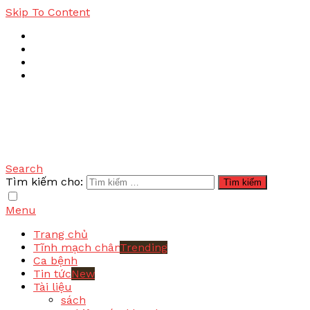
Skip To Content
Search
Bệnh tĩnh mạch
Tìm kiếm cho:
Menu
Trang chủ
Tĩnh mạch chân
Trending
Ca bệnh
Tin tức
New
Tài liệu
sách