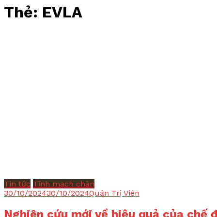
Thẻ:
EVLA
Tin tức
Tĩnh mạch chân
30/10/2024
30/10/2024
Quản Trị Viên
Nghiên cứu mới về hiệu quả của chế đ