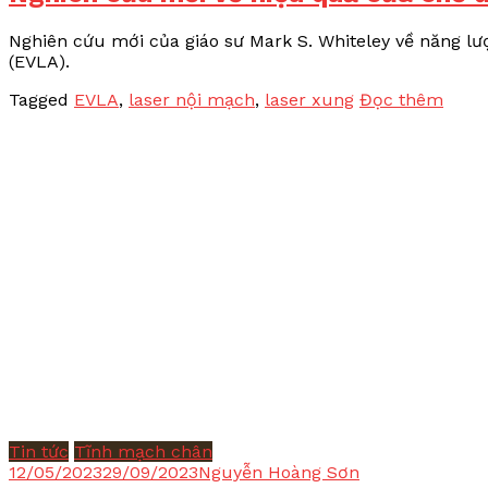
Nghiên cứu mới của giáo sư Mark S. Whiteley về năng lư
(EVLA).
Tagged
EVLA
,
laser nội mạch
,
laser xung
Đọc thêm
Tin tức
Tĩnh mạch chân
12/05/2023
29/09/2023
Nguyễn Hoàng Sơn