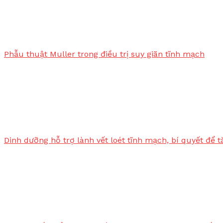
Phẫu thuật Muller trong điều trị suy giãn tĩnh mạch
Dinh dưỡng hỗ trợ lành vết loét tĩnh mạch, bí quyết để 