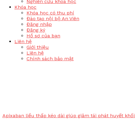
Nghiên cứu khoa học
Khóa học
Khóa học có thu phí
Đào tạo nội bộ An Viên
Đăng nhập
Đăng ký
Hồ sơ của bạn
Liên hệ
Giới thiệu
Liên hệ
Chính sách bảo mật
Apixaban liều thấp kéo dài giúp giảm tái phát huyết kh