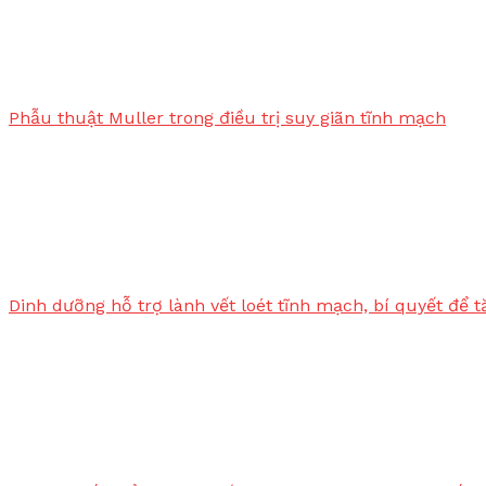
Phẫu thuật Muller trong điều trị suy giãn tĩnh mạch
Dinh dưỡng hỗ trợ lành vết loét tĩnh mạch, bí quyết để 