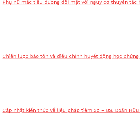
Phụ nữ mắc tiểu đường đối mặt với nguy cơ thuyên tắc 
Chiến lược bảo tồn và điều chỉnh huyết động học chứng 
Cập nhật kiến thức về liệu pháp tiêm xơ – BS. Doãn Hữu