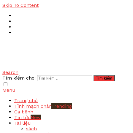
Skip To Content
Search
Bệnh tĩnh mạch
Tìm kiếm cho:
Menu
Trang chủ
Tĩnh mạch chân
Trending
Ca bệnh
Tin tức
New
Tài liệu
sách