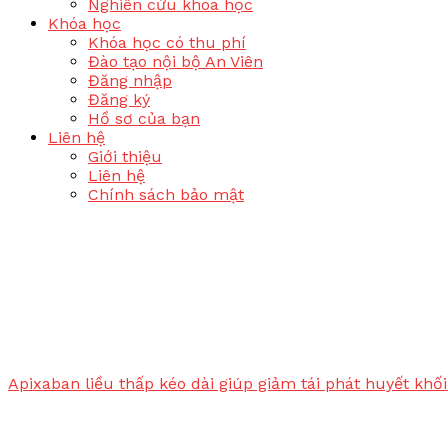
Nghiên cứu khoa học
Khóa học
Khóa học có thu phí
Đào tạo nội bộ An Viên
Đăng nhập
Đăng ký
Hồ sơ của bạn
Liên hệ
Giới thiệu
Liên hệ
Chính sách bảo mật
Apixaban liều thấp kéo dài giúp giảm tái phát huyết kh