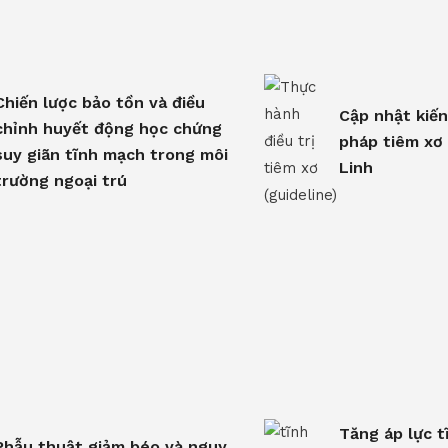
Chiến lược bảo tồn và điều
Cập nhật kiến
chỉnh huyết động học chứng
pháp tiêm xơ
suy giãn tĩnh mạch trong môi
Linh
trường ngoại trú
Tăng áp lực t
Phẫu thuật giảm béo và nguy