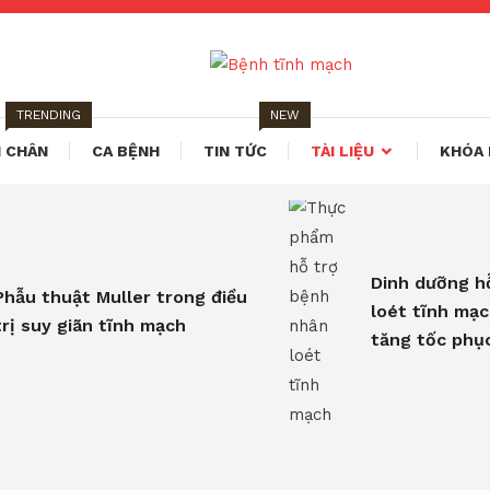
tĩnh mạch
TRENDING
NEW
 CHÂN
CA BỆNH
TIN TỨC
TÀI LIỆU
KHÓA 
Dinh dưỡng hỗ
Phẫu thuật Muller trong điều
loét tĩnh mạc
trị suy giãn tĩnh mạch
tăng tốc phục