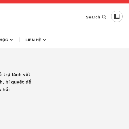
Search
HỌC
LIÊN HỆ
 trợ lành vết
h, bí quyết để
 hồi