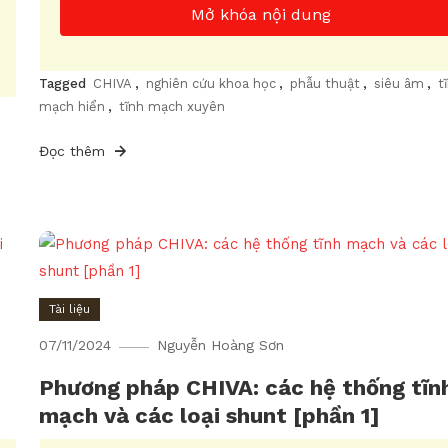
Mở khóa nội dung
Tagged
CHIVA
,
nghiên cứu khoa học
,
phẫu thuật
,
siêu âm
,
t
mạch hiển
,
tĩnh mạch xuyên
Đọc thêm
Tài liệu
07/11/2024
Nguyễn Hoàng Sơn
Phương pháp CHIVA: các hệ thống tĩn
mạch và các loại shunt [phần 1]